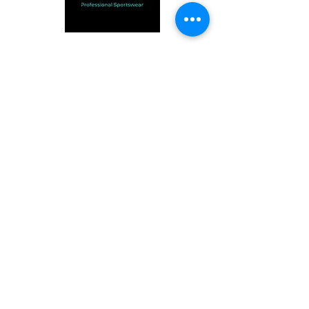
CONTÁCTANOS
Whats App: +57 320 9078716
Cra 18C #27 - 46 sur, Olaya
acensport@gmail.com
ACEN SPORTSWEAR SAS © 2023. Todos los
derechos reservados.