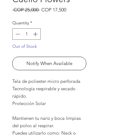
Regular
Sale
 COP 25,000 
COP 17,500
Price
Price
Quantity
*
Out of Stock
Notify When Available
Tela de poliester micro perforada
Tecnología respirable y secado
rápido.
Protección Solar
Mantienen tu nariz y boca limpias
del polvo al respirar.
Puedes utilizarlo como: Neck o