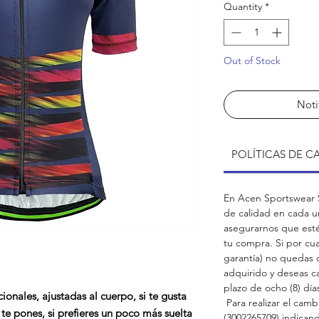
Quantity
*
Out of Stock
Noti
POLÍTICAS DE C
En Acen Sportswear S
de calidad en cada u
asegurarnos que est
tu compra. Si por cua
garantía) no quedas
adquirido y deseas c
plazo de ocho (8) dí
onales, ajustadas al cuerpo, si te gusta
Para realizar el cam
 te pones, si prefieres un poco más suelta
(3002265709) indican