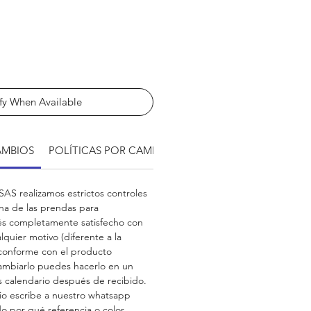
fy When Available
AMBIOS
POLÍTICAS POR CAMBIO DE TALLA
POLITICA REC
AS realizamos estrictos controles
na de las prendas para
és completamente satisfecho con
lquier motivo (diferente a la
 conforme con el producto
ambiarlo puedes hacerlo en un
as calendario después de recibido.
bio escribe a nuestro whatsapp
do por qué referencia o color