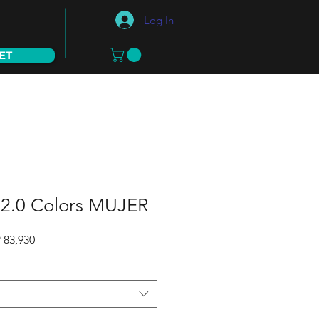
Log In
ET
 2.0 Colors MUJER
lar
Sale
 83,930
Price