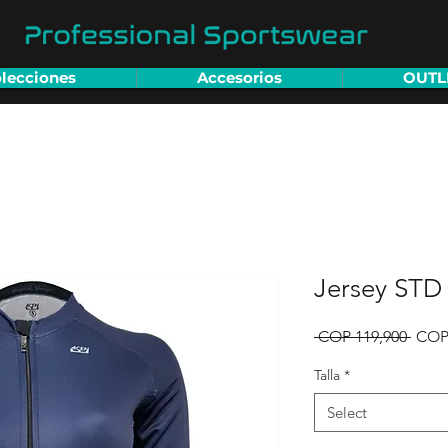
lecciones
Accesorios
OUTL
Jersey STD
Regu
 COP 119,900 
COP
Price
Talla
*
Select