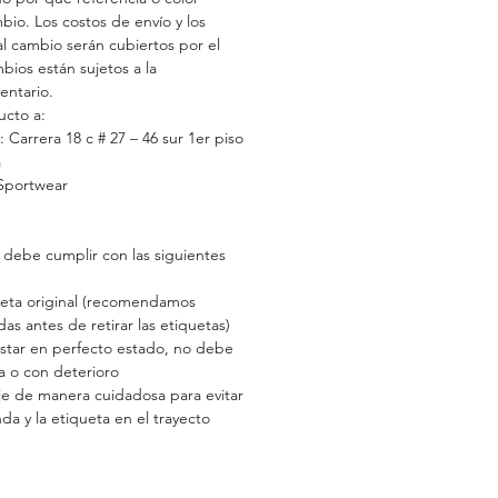
mbio. Los costos de envío y los
l cambio serán cubiertos por el
mbios están sujetos a la
entario.
ucto a:
 Carrera 18 c # 27 – 46 sur 1er piso
á
Sportwear
 debe cumplir con las siguientes
ueta original (recomendamos
as antes de retirar las etiquetas)
star en perfecto estado, no debe
a o con deterioro
aje de manera cuidadosa para evitar
da y la etiqueta en el trayecto