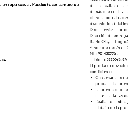
as en ropa casual. Puedes hacer cambio de
deseas realizar el ca
demás que conlleve a
cliente. Todos los ca
disponibilidad del inv
Debes enviar el prod
Dirección de entrega:
Barrio Olaya - Bogot
A nombre de: Acen 
NIT: 901430225-3
dad.
Teléfono: 3002265709
El producto devuelto
condiciones:
Conservar la etiq
probarse las prend
La prenda debe e
estar usada, lavad
Realizar el embal
el daño de la pren