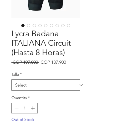
Lycra Badana
ITALIANA Circuit
(Hasta 8 Horas)
Regular
Sale
 COP 197,000 
COP 137,900
Price
Price
Talla
*
Quantity
*
Out of Stock