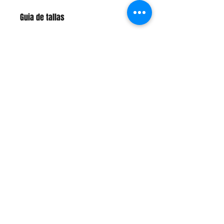
Guia de tallas
Nuestras tallas son nacionales,
puedes basarte en la talla de tu ropa
de uso diario. *
No en la talla de otras
marcas de ropa de ciclismo
*
CONTÁCTANOS
Whats App: +57 320 9078716
Cra 18C #27 - 46 sur, Olaya
acensport@gmail.com