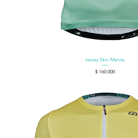
Vista rápida
Jersey Skin Menta.
Precio
$ 160.000