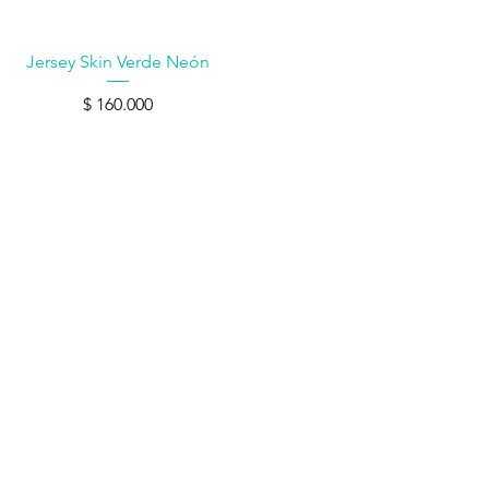
Vista rápida
Jersey Skin Verde Neón
Precio
$ 160.000