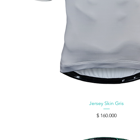
Vista rápida
Jersey Skin Gris
Precio
$ 160.000