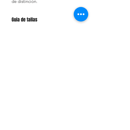
de distinción.
Guia de tallas
Nuestras tallas son nacionales,
puedes basarte en la talla de tu ropa
de uso diario. *
No en la talla de otras
marcas de ropa de ciclismo
*
CONTÁCTANOS
Whats App: +57 320 9078716
Cra 18C #27 - 46 sur, Olaya
acensport@gmail.com